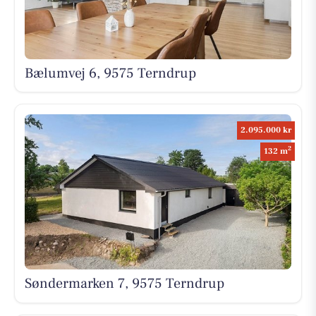
Bælumvej 6, 9575 Terndrup
2.095.000 kr
2
132 m
Søndermarken 7, 9575 Terndrup