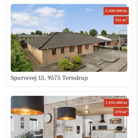
2.300.000 kr
2
153 m
Spurvevej 15, 9575 Terndrup
1.395.000 kr
2
339 m