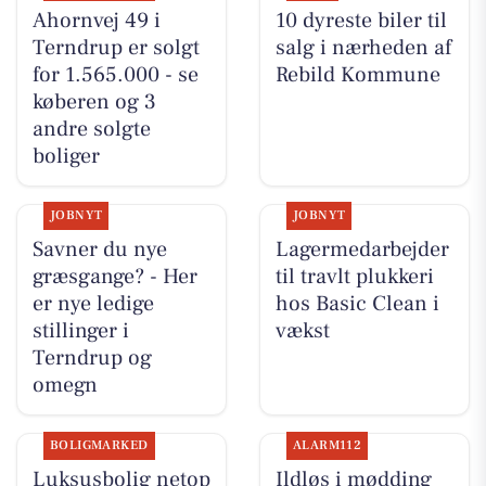
Ahornvej 49 i
10 dyreste biler til
Terndrup er solgt
salg i nærheden af
for 1.565.000 - se
Rebild Kommune
køberen og 3
andre solgte
boliger
JOBNYT
JOBNYT
Savner du nye
Lagermedarbejder
græsgange? - Her
til travlt plukkeri
er nye ledige
hos Basic Clean i
stillinger i
vækst
Terndrup og
omegn
BOLIGMARKED
ALARM112
Luksusbolig netop
Ildløs i mødding