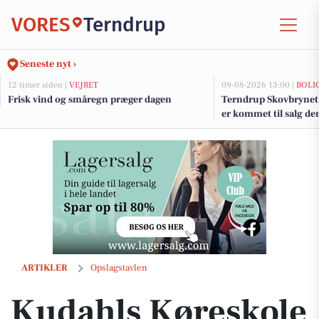
VORES
Terndrup
Seneste nyt ›
12 timer siden |
VEJRET
09-08-2026 13:00 |
BOLI
Frisk vind og småregn præger dagen
Terndrup Skovbrynet 
er kommet til salg de
boligerne her.
Kudahls Køreskole ønsker Anna tillykke med kørekortet
ARTIKLER
Opslagstavlen
Kudahls Køreskole