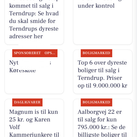
kommet til salg i
under kontrol
Terndrup: Se hvad
du skal smide for
Terndrups dyreste
adresser her
SPONSORERET
OPSLAGSTAVLEN
BOLIGMARKED
Nyt fra Kudahls
Top 6 over dyreste
Køreskole
boliger til salg i
Terndrup. Priser
op til 9.000.000 kr
DAGLIGVARER
BOLIGMARKED
Magnum is til kun
Aalborgvej 22 er
25 kr. og Karen
til salg for kun
Volf
795.000 kr.: Se de
Kammerjunkere til
billigste boliger til