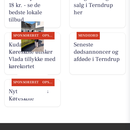
18 kr. - se de
salg i Terndrup
bedste lokale
her
tilbud
SPONSORERET
OPSLAGSTAVLEN
MINDEORD
Kudahls
Seneste
Køreskole ønsker
dødsannoncer og
Vlada tillykke med
afdøde i Terndrup
kørekortet
SPONSORERET
OPSLAGSTAVLEN
Nyt fra Kudahls
Køreskole