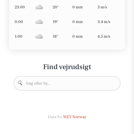
23:00
20°
0 mm
3 m/s
0:00
19°
0 mm
3,4 m/s
1:00
18°
0 mm
4,5 m/s
Find vejrudsigt
🔍
Data fra
MET Norway