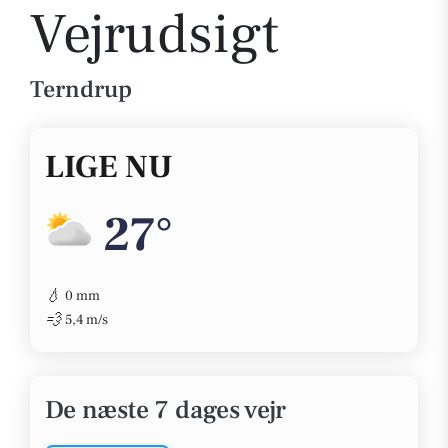
Vejrudsigt
Terndrup
LIGE NU
27°
💧
0 mm
💨
5,4 m/s
De næste 7 dages vejr