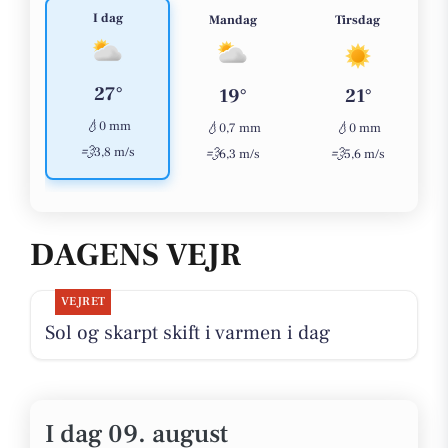
I dag
Mandag
Tirsdag
27°
19°
21°
💧
0 mm
💧
💧
0,7 mm
0 mm
💨
3,8 m/s
💨
💨
6,3 m/s
5,6 m/s
DAGENS VEJR
VEJRET
Sol og skarpt skift i varmen i dag
I dag 09. august