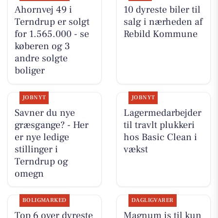
Ahornvej 49 i
10 dyreste biler til
Terndrup er solgt
salg i nærheden af
for 1.565.000 - se
Rebild Kommune
køberen og 3
andre solgte
boliger
JOBNYT
JOBNYT
Savner du nye
Lagermedarbejder
græsgange? - Her
til travlt plukkeri
er nye ledige
hos Basic Clean i
stillinger i
vækst
Terndrup og
omegn
BOLIGMARKED
DAGLIGVARER
Top 6 over dyreste
Magnum is til kun