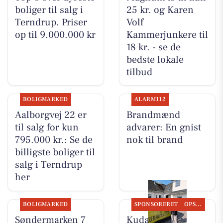
boliger til salg i
25 kr. og Karen
Terndrup. Priser
Volf
op til 9.000.000 kr
Kammerjunkere til
18 kr. - se de
bedste lokale
tilbud
BOLIGMARKED
ALARM112
Aalborgvej 22 er
Brandmænd
til salg for kun
advarer: En gnist
795.000 kr.: Se de
nok til brand
billigste boliger til
salg i Terndrup
her
BOLIGMARKED
SPONSORERET
OPSLAGSTAVLEN
Søndermarken 7
Kudahls