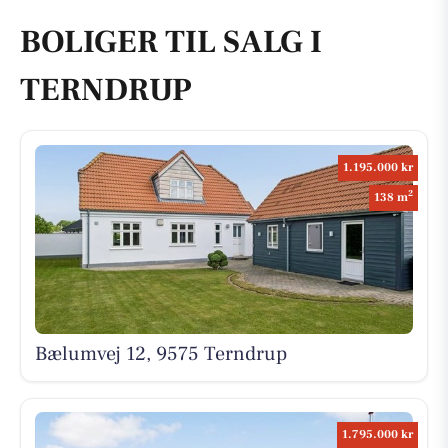
BOLIGER TIL SALG I
TERNDRUP
1.195.000 kr
2
138 m
Bælumvej 12, 9575 Terndrup
1.795.000 kr