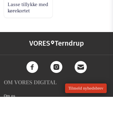
Lasse tillykke med
kørekortet
VORES
Terndrup
OM VORES DIGITAL
Tilmeld nyhedsbrev
Om os
For annoncører
Vilkår og Privatlivspolitik