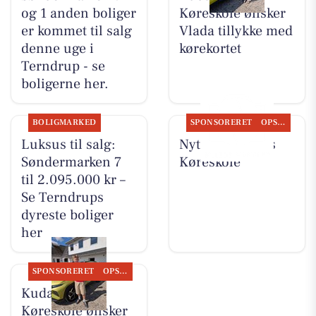
og 1 anden boliger
Køreskole ønsker
er kommet til salg
Vlada tillykke med
denne uge i
kørekortet
Terndrup - se
boligerne her.
BOLIGMARKED
SPONSORERET
OPSLAGSTAVLEN
Luksus til salg:
Nyt fra Kudahls
Søndermarken 7
Køreskole
til 2.095.000 kr –
Se Terndrups
dyreste boliger
her
SPONSORERET
OPSLAGSTAVLEN
Kudahls
Køreskole ønsker