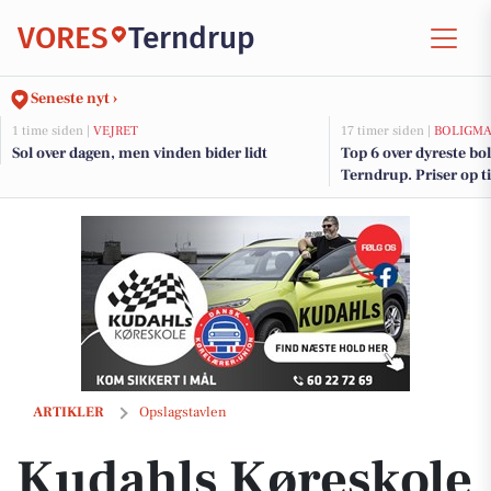
VORES
Terndrup
Seneste nyt ›
1 time siden |
VEJRET
17 timer siden |
BOLIGM
Sol over dagen, men vinden bider lidt
Top 6 over dyreste boli
Terndrup. Priser op t
Kudahls Køreskole ønsker Celine tillykke med bestået køreprøve
ARTIKLER
Opslagstavlen
Kudahls Køreskole