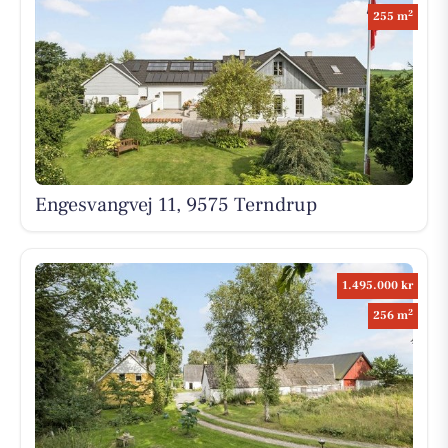
2
255 m
Engesvangvej 11, 9575 Terndrup
1.495.000 kr
2
256 m