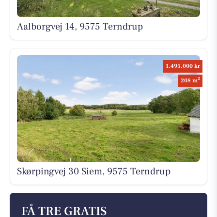
Aalborgvej 14, 9575 Terndrup
1.495.000 kr
2
208 m
Skørpingvej 30 Siem, 9575 Terndrup
FÅ TRE GRATIS