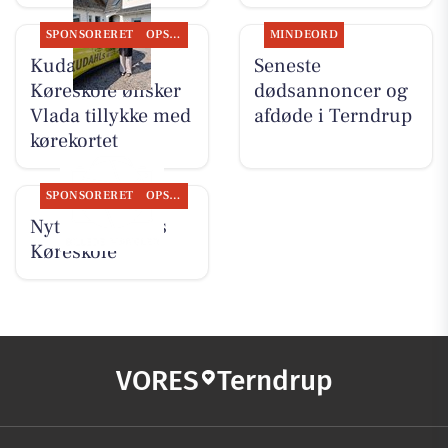
SPONSORERET
OPSLAGSTAVLEN
MINDEORD
Kudahls
Seneste
Køreskole ønsker
dødsannoncer og
Vlada tillykke med
afdøde i Terndrup
kørekortet
SPONSORERET
OPSLAGSTAVLEN
Nyt fra Kudahls
Køreskole
VORES
Terndrup