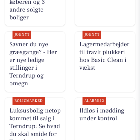
køberen og 3
andre solgte
boliger
JOBNYT
JOBNYT
Savner du nye
Lagermedarbejder
græsgange? - Her
til travlt plukkeri
er nye ledige
hos Basic Clean i
stillinger i
vækst
Terndrup og
omegn
BOLIGMARKED
ALARM112
Luksusbolig netop
Ildløs i mødding
kommet til salg i
under kontrol
Terndrup: Se hvad
du skal smide for