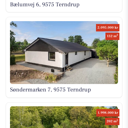
Bælumvej 6, 9575 Terndrup
2.095.000 kr
2
132 m
Søndermarken 7, 9575 Terndrup
1.998.000 kr
2
202 m