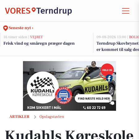
VORES
Terndrup
Seneste nyt ›
16 timer siden |
VEJRET
09-08-2026 13:00 |
BOLI
Frisk vind og småregn præger dagen
Terndrup Skovbrynet 
er kommet til salg de
boligerne her.
Kudahls Køreskole ønsker Emil tillykke med kørekortet
ARTIKLER
Opslagstavlen
Kudahls Køreskole