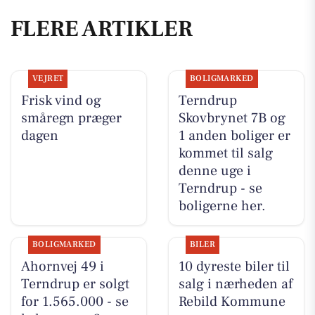
FLERE ARTIKLER
VEJRET
BOLIGMARKED
Frisk vind og
Terndrup
småregn præger
Skovbrynet 7B og
dagen
1 anden boliger er
kommet til salg
denne uge i
Terndrup - se
boligerne her.
BOLIGMARKED
BILER
Ahornvej 49 i
10 dyreste biler til
Terndrup er solgt
salg i nærheden af
for 1.565.000 - se
Rebild Kommune