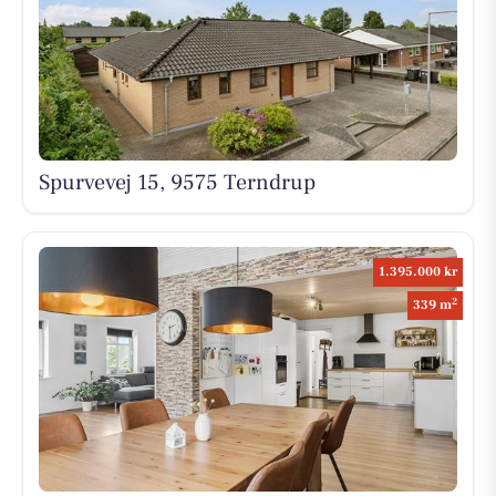
Spurvevej 15, 9575 Terndrup
1.395.000 kr
2
339 m