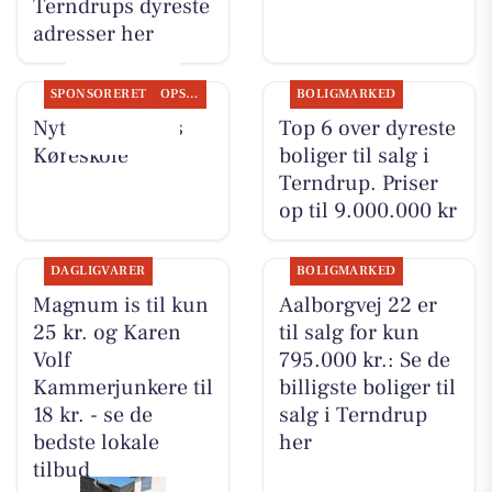
Terndrups dyreste
adresser her
SPONSORERET
OPSLAGSTAVLEN
BOLIGMARKED
Nyt fra Kudahls
Top 6 over dyreste
Køreskole
boliger til salg i
Terndrup. Priser
op til 9.000.000 kr
DAGLIGVARER
BOLIGMARKED
Magnum is til kun
Aalborgvej 22 er
25 kr. og Karen
til salg for kun
Volf
795.000 kr.: Se de
Kammerjunkere til
billigste boliger til
18 kr. - se de
salg i Terndrup
bedste lokale
her
tilbud