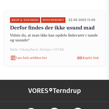
22-03-2023 11:03
KROP & SUNDHED
SPONSORERET
Derfor findes der ikke usund mad
Vidste du, at man ikke kan opdele fødevarer i sunde
og usunde?
Kilde: Nikolaj Bach, Medejer i STYRK
Læs hele artiklen her
Kopiér link
VORES
Terndrup