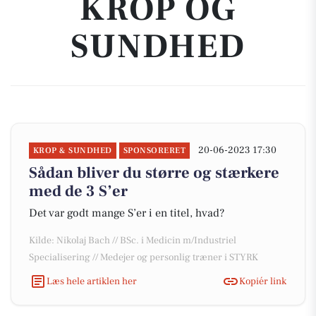
KROP OG
SUNDHED
20-06-2023 17:30
KROP & SUNDHED
SPONSORERET
Sådan bliver du større og stærkere
med de 3 S’er
Det var godt mange S’er i en titel, hvad?
Kilde: Nikolaj Bach // BSc. i Medicin m/Industriel
Specialisering // Medejer og personlig træner i STYRK
Læs hele artiklen her
Kopiér link