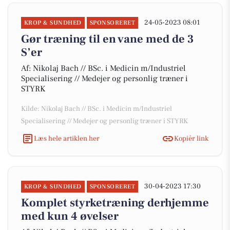
24-05-2023 08:01
KROP & SUNDHED
SPONSORERET
Gør træning til en vane med de 3
S’er
Af: Nikolaj Bach // BSc. i Medicin m/Industriel
Specialisering // Medejer og personlig træner i
STYRK
Kilde: Nikolaj Bach // BSc. i Medicin m/Industriel
Specialisering // Medejer og personlig træner i STYRK
Læs hele artiklen her
Kopiér link
30-04-2023 17:30
KROP & SUNDHED
SPONSORERET
Komplet styrketræning derhjemme
med kun 4 øvelser