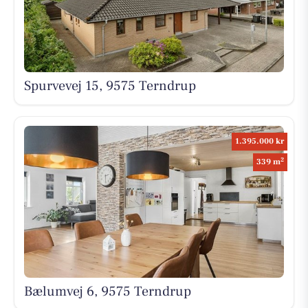
Spurvevej 15, 9575 Terndrup
1.395.000 kr
2
339 m
Bælumvej 6, 9575 Terndrup