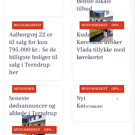
bedste lokale
tilbud
BOLIGMARKED
SPONSORERET
OPSLAGSTAVLEN
Aalborgvej 22 er
Kudahls
til salg for kun
Køreskole ønsker
795.000 kr.: Se de
Vlada tillykke med
billigste boliger til
kørekortet
salg i Terndrup
her
MINDEORD
SPONSORERET
OPSLAGSTAVLEN
Seneste
Nyt fra Kudahls
dødsannoncer og
Køreskole
afdøde i Terndrup
SPONSORERET
OPSLAGSTAVLEN