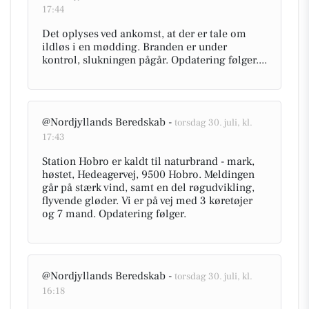
17:44
Det oplyses ved ankomst, at der er tale om
ildløs i en mødding. Branden er under
kontrol, slukningen pågår. Opdatering følger....
@Nordjyllands Beredskab -
torsdag 30. juli, kl.
17:43
Station Hobro er kaldt til naturbrand - mark,
høstet, Hedeagervej, 9500 Hobro. Meldingen
går på stærk vind, samt en del røgudvikling,
flyvende gløder. Vi er på vej med 3 køretøjer
og 7 mand. Opdatering følger.
@Nordjyllands Beredskab -
torsdag 30. juli, kl.
16:18