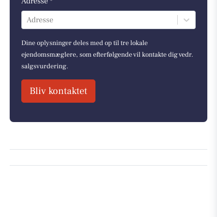
Adresse *
Adresse
Dine oplysninger deles med op til tre lokale
ejendomsmæglere, som efterfølgende vil kontakte dig vedr.
salgsvurdering.
Bliv kontaktet