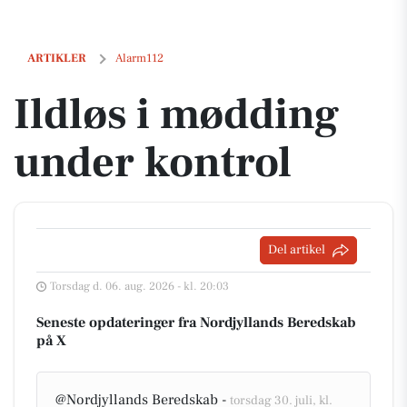
Ildløs i mødding under kontrol
ARTIKLER
Alarm112
Ildløs i mødding
under kontrol
Del artikel
Torsdag d. 06. aug. 2026 - kl. 20:03
Seneste opdateringer fra Nordjyllands Beredskab
på X
@Nordjyllands Beredskab -
torsdag 30. juli, kl.