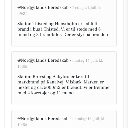
@Nordjyllands Beredskab -
fredag 24. juli, kl.
09:34
Station Thisted og Hanstholm er kaldt til
brand i bus i Thisted. Vi er til stede med 8
mand og 3 brandbiler. Der er styr på branden
@Nordjyllands Beredskab -
tirsdag 14. juli, kl.
16:05
Station Brovst og Aabybro er kørt til
markbrand på Kanalvej, Vilsbæk. Marken er
høstet og ca. 5000m2 er brændt. Vi er fremme
med 4 køretøjer og 11 mand.
@Nordjyllands Beredskab -
mandag 13. juli, kl.
10:56