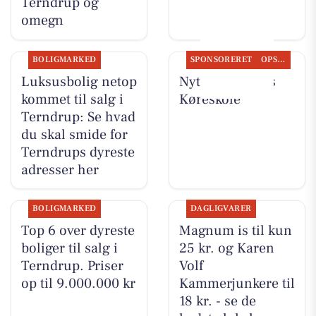
Terndrup og
omegn
BOLIGMARKED
SPONSORERET
OPSLAGSTAVLEN
Luksusbolig netop
Nyt fra Kudahls
kommet til salg i
Køreskole
Terndrup: Se hvad
du skal smide for
Terndrups dyreste
adresser her
BOLIGMARKED
DAGLIGVARER
Top 6 over dyreste
Magnum is til kun
boliger til salg i
25 kr. og Karen
Terndrup. Priser
Volf
op til 9.000.000 kr
Kammerjunkere til
18 kr. - se de