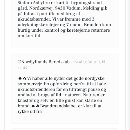
Station Aabybro er kørt til bygningsbrand
gård, Nordkærvej, 9430 Vadum. Melding gik
på lidløs i port ifb med brug af
ukrudtsbærnder. Vi var fremme med 3
udrykningskøretøjer og 7 mand. Branden kom
hurtig under kontrol og køretøjerne returnere
om kort tid.
@Nordjyllands Beredskab -
torsdag 30. juli, kl.
11:45
🔥🔥Vi håber alle nyder det gode nordjyske
sommervejr. En opfordring herfra til at lade
ukrudtsbrænderen får en tiltrængt pause og
undlad at bruge af ild i naturen. Naturen er
knastør og selv én lille gnist kan starte en
brand 🔥🔥Brandmandskabet er klar til at
rykke ud fra