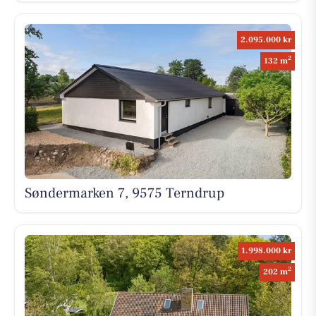
2.095.000 kr
2
132 m
Søndermarken 7, 9575 Terndrup
1.998.000 kr
2
202 m