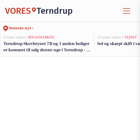
VORES
Terndrup
Seneste nyt ›
5 timer siden |
BOLIGMARKED
13 timer siden |
VEJRET
Terndrup Skovbrynet 7B og 1 anden boliger
Sol og skarpt skift i 
er kommet til salg denne uge i Terndrup - se
boligerne her.