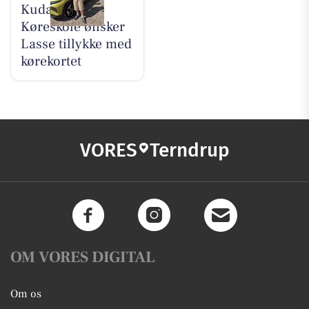
Kudahls
Køreskole ønsker
Lasse tillykke med
kørekortet
VORES
Terndrup
OM VORES DIGITAL
Om os