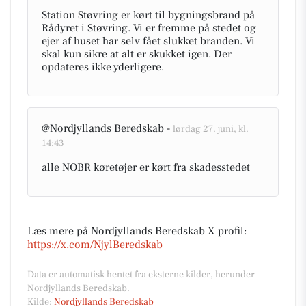
Station Støvring er kørt til bygningsbrand på
Rådyret i Støvring. Vi er fremme på stedet og
ejer af huset har selv fået slukket branden. Vi
skal kun sikre at alt er skukket igen. Der
opdateres ikke yderligere.
@Nordjyllands Beredskab -
lørdag 27. juni, kl.
14:43
alle NOBR køretøjer er kørt fra skadesstedet
Læs mere på Nordjyllands Beredskab X profil:
https://x.com/NjylBeredskab
Data er automatisk hentet fra eksterne kilder, herunder
Nordjyllands Beredskab.
Kilde:
Nordjyllands Beredskab