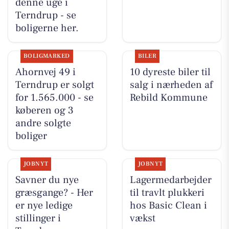
denne uge i
Terndrup - se
boligerne her.
BOLIGMARKED
BILER
Ahornvej 49 i
10 dyreste biler til
Terndrup er solgt
salg i nærheden af
for 1.565.000 - se
Rebild Kommune
køberen og 3
andre solgte
boliger
JOBNYT
JOBNYT
Savner du nye
Lagermedarbejder
græsgange? - Her
til travlt plukkeri
er nye ledige
hos Basic Clean i
stillinger i
vækst