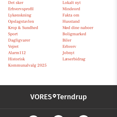
Det sker
Lokalt nyt
Erhvervsprofil
Mindeord
Lykønskning
Fakta om
Opslagstavlen
Husstand
Krop & Sundhed
Mød dine naboer
Sport
Boligmarked
Dagligvarer
Biler
Vejret
Erhverv
Alarm112
Jobnyt
Historisk
Læserbidrag
Kommunalvalg 2025
VORES
Terndrup