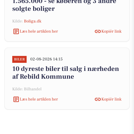
1.565.000 - se køberen og 3 andre
solgte boliger
Kilde:
Boliga.dk
Læs hele artiklen her
Kopiér link
02-08-2026 14:15
BILER
10 dyreste biler til salg i nærheden
af Rebild Kommune
Kilde: Bilhandel
Læs hele artiklen her
Kopiér link