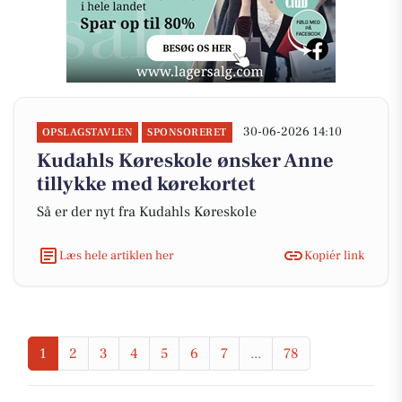
30-06-2026 14:10
OPSLAGSTAVLEN
SPONSORERET
Kudahls Køreskole ønsker Anne
tillykke med kørekortet
Så er der nyt fra Kudahls Køreskole
Læs hele artiklen her
Kopiér link
1
2
3
4
5
6
7
...
78