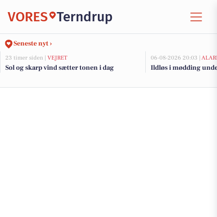
VORES
Terndrup
Seneste nyt ›
23 timer siden |
VEJRET
06-08-2026 20:03 |
ALAR
Sol og skarp vind sætter tonen i dag
Ildløs i mødding und