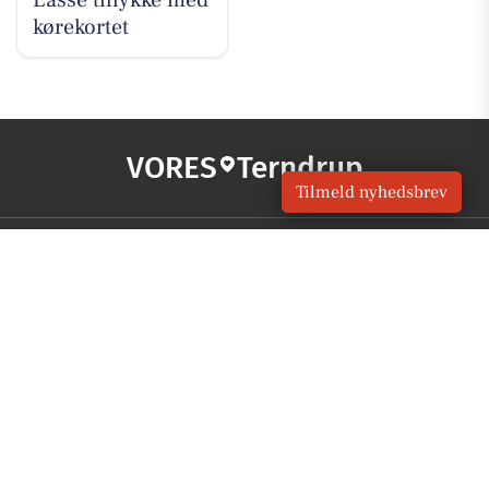
Lasse tillykke med
kørekortet
VORES
Terndrup
Tilmeld nyhedsbrev
OM VORES DIGITAL
Om os
For annoncører
Vilkår og Privatlivspolitik