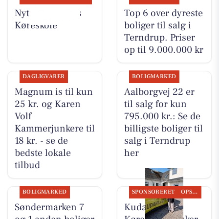
Nyt fra Kudahls
Top 6 over dyreste
Køreskole
boliger til salg i
Terndrup. Priser
op til 9.000.000 kr
DAGLIGVARER
BOLIGMARKED
Magnum is til kun
Aalborgvej 22 er
25 kr. og Karen
til salg for kun
Volf
795.000 kr.: Se de
Kammerjunkere til
billigste boliger til
18 kr. - se de
salg i Terndrup
bedste lokale
her
tilbud
BOLIGMARKED
SPONSORERET
OPSLAGSTAVLEN
Søndermarken 7
Kudahls