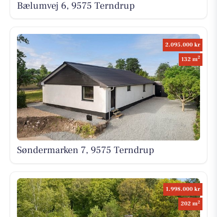
Bælumvej 6, 9575 Terndrup
2.095.000 kr
2
132 m
Søndermarken 7, 9575 Terndrup
1.998.000 kr
2
202 m