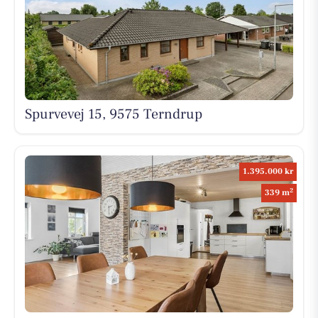
Spurvevej 15, 9575 Terndrup
1.395.000 kr
2
339 m