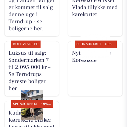
og 1 anden boliger
Køreskole ønsker
er kommet til salg
Vlada tillykke med
denne uge i
kørekortet
Terndrup - se
boligerne her.
BOLIGMARKED
SPONSORERET
OPSLAGSTAVLEN
Luksus til salg:
Nyt fra Kudahls
Søndermarken 7
Køreskole
til 2.095.000 kr –
Se Terndrups
dyreste boliger
her
SPONSORERET
OPSLAGSTAVLEN
Kudahls
Køreskole ønsker