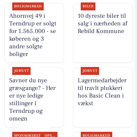
BOLIGMARKED
BILER
Ahornvej 49 i
10 dyreste biler til
Terndrup er solgt
salg i nærheden af
for 1.565.000 - se
Rebild Kommune
køberen og 3
andre solgte
boliger
JOBNYT
JOBNYT
Savner du nye
Lagermedarbejder
græsgange? - Her
til travlt plukkeri
er nye ledige
hos Basic Clean i
stillinger i
vækst
Terndrup og
omegn
SPONSORERET
OPSLAGSTAVLEN
BOLIGMARKED