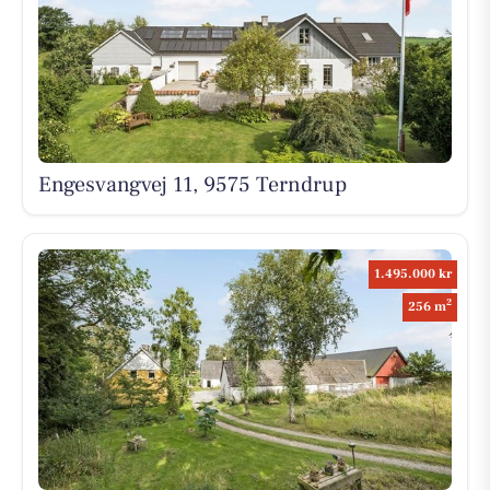
Engesvangvej 11, 9575 Terndrup
1.495.000 kr
2
256 m