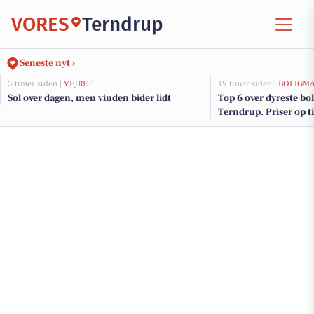
VORES
Terndrup
Seneste nyt ›
3 timer siden |
VEJRET
19 timer siden |
BOLIGM
Sol over dagen, men vinden bider lidt
Top 6 over dyreste boli
Terndrup. Priser op t