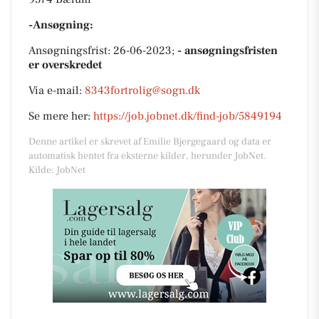
-Ansøgning:
Ansøgningsfrist: 26-06-2023;
- ansøgningsfristen
er overskredet
Via e-mail:
8343fortrolig@sogn.dk
Se mere her:
https://job.jobnet.dk/find-job/5849194
Denne artikel er skrevet af Emilie Bjergegaard og data er
automatisk hentet fra eksterne kilder, herunder JobNet.
Kilde: JobNet