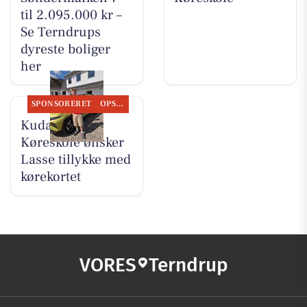
til 2.095.000 kr –
Se Terndrups
dyreste boliger
her
SPONSORERET
OPSLAGSTAVLEN
Kudahls
Køreskole ønsker
Lasse tillykke med
kørekortet
VORES
Terndrup