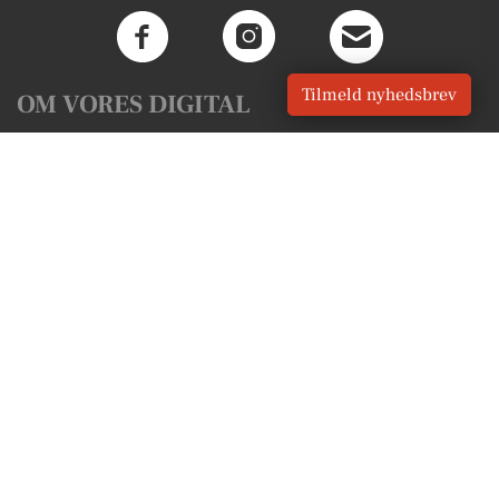
Tilmeld nyhedsbrev
OM VORES DIGITAL
Om os
For annoncører
Vilkår og Privatlivspolitik
Kontakt VORES Digital
Administrer samtykke
GENVEJE
Seneste nyt fra Terndrup
Vores lokale erhverv
Kalenderen for Terndrup