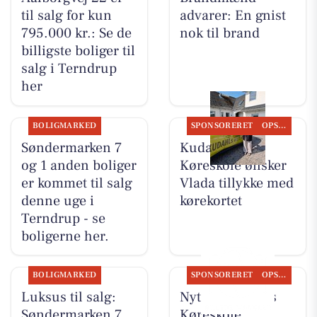
til salg for kun
advarer: En gnist
795.000 kr.: Se de
nok til brand
billigste boliger til
salg i Terndrup
her
BOLIGMARKED
SPONSORERET
OPSLAGSTAVLEN
Søndermarken 7
Kudahls
og 1 anden boliger
Køreskole ønsker
er kommet til salg
Vlada tillykke med
denne uge i
kørekortet
Terndrup - se
boligerne her.
BOLIGMARKED
SPONSORERET
OPSLAGSTAVLEN
Luksus til salg:
Nyt fra Kudahls
Søndermarken 7
Køreskole