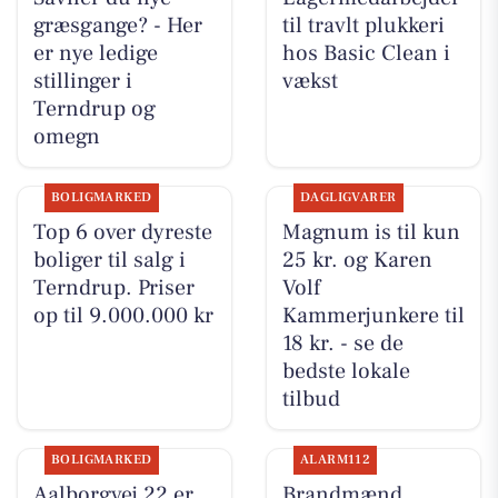
græsgange? - Her
til travlt plukkeri
er nye ledige
hos Basic Clean i
stillinger i
vækst
Terndrup og
omegn
BOLIGMARKED
DAGLIGVARER
Top 6 over dyreste
Magnum is til kun
boliger til salg i
25 kr. og Karen
Terndrup. Priser
Volf
op til 9.000.000 kr
Kammerjunkere til
18 kr. - se de
bedste lokale
tilbud
BOLIGMARKED
ALARM112
Aalborgvej 22 er
Brandmænd