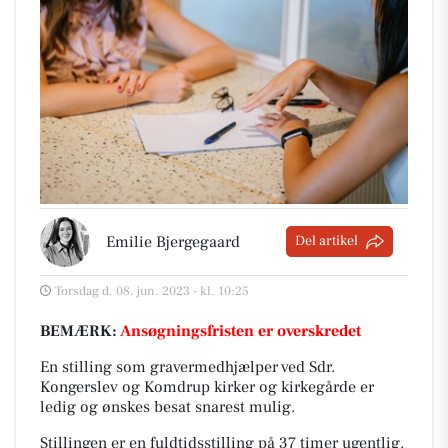
Emilie Bjergegaard
Del artikel
Torsdag d. 08. jun. 2023 - kl. 10:25
BEMÆRK:
Ansøgningsfristen er overskredet
En stilling som gravermedhjælper ved Sdr.
Kongerslev og Komdrup kirker og kirkegårde er
ledig og ønskes besat snarest mulig.
Stillingen er en fuldtidsstilling på 37 timer ugentlig.