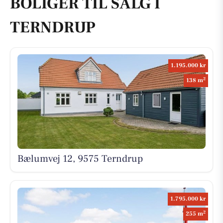
BOLIGER TIL SALG I
TERNDRUP
1.195.000 kr
2
138 m
Bælumvej 12, 9575 Terndrup
1.795.000 kr
2
255 m