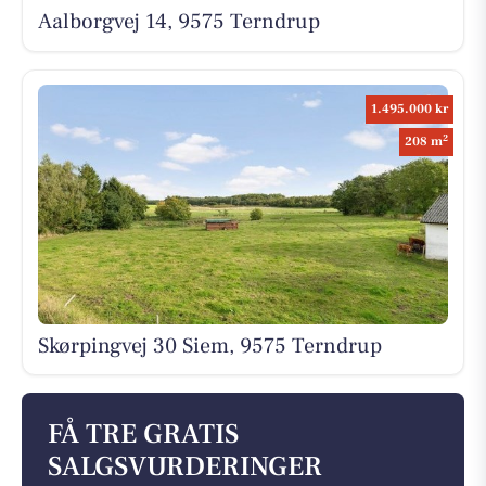
Aalborgvej 14, 9575 Terndrup
1.495.000 kr
2
208 m
Skørpingvej 30 Siem, 9575 Terndrup
FÅ TRE GRATIS
SALGSVURDERINGER