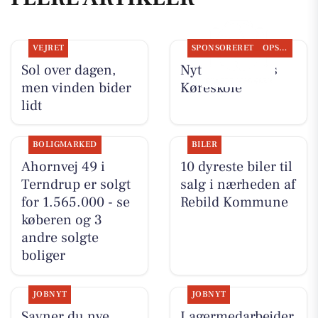
VEJRET
SPONSORERET
OPSLAGSTAVLEN
Sol over dagen,
Nyt fra Kudahls
men vinden bider
Køreskole
lidt
BOLIGMARKED
BILER
Ahornvej 49 i
10 dyreste biler til
Terndrup er solgt
salg i nærheden af
for 1.565.000 - se
Rebild Kommune
køberen og 3
andre solgte
boliger
JOBNYT
JOBNYT
Savner du nye
Lagermedarbejder