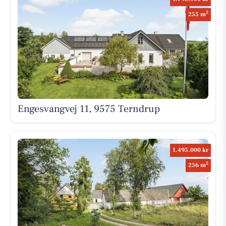
2
255 m
Engesvangvej 11, 9575 Terndrup
1.495.000 kr
2
256 m