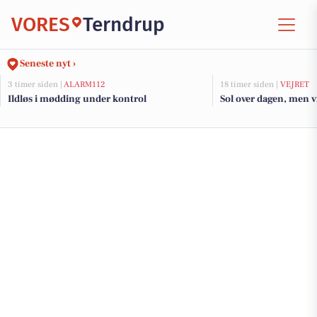
VORES
Terndrup
Seneste nyt ›
3 timer siden |
ALARM112
18 timer siden |
VEJRET
Ildløs i mødding under kontrol
Sol over dagen, men v