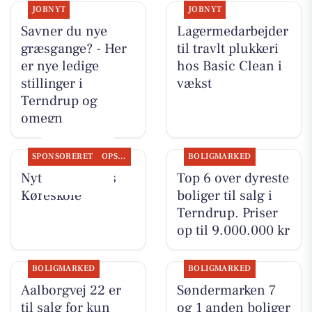
JOBNYT
JOBNYT
Savner du nye
Lagermedarbejder
græsgange? - Her
til travlt plukkeri
er nye ledige
hos Basic Clean i
stillinger i
vækst
Terndrup og
omegn
SPONSORERET
OPSLAGSTAVLEN
BOLIGMARKED
Nyt fra Kudahls
Top 6 over dyreste
Køreskole
boliger til salg i
Terndrup. Priser
op til 9.000.000 kr
BOLIGMARKED
BOLIGMARKED
Aalborgvej 22 er
Søndermarken 7
til salg for kun
og 1 anden boliger