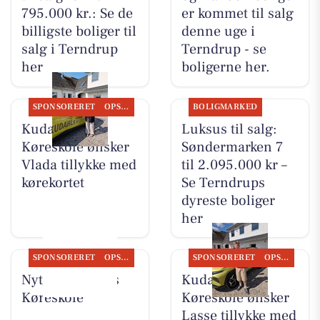
795.000 kr.: Se de
er kommet til salg
billigste boliger til
denne uge i
salg i Terndrup
Terndrup - se
her
boligerne her.
SPONSORERET
OPSLAGSTAVLEN
BOLIGMARKED
Kudahls
Luksus til salg:
Køreskole ønsker
Søndermarken 7
Vlada tillykke med
til 2.095.000 kr –
kørekortet
Se Terndrups
dyreste boliger
her
SPONSORERET
OPSLAGSTAVLEN
SPONSORERET
OPSLAGSTAVLEN
Nyt fra Kudahls
Kudahls
Køreskole
Køreskole ønsker
Lasse tillykke med