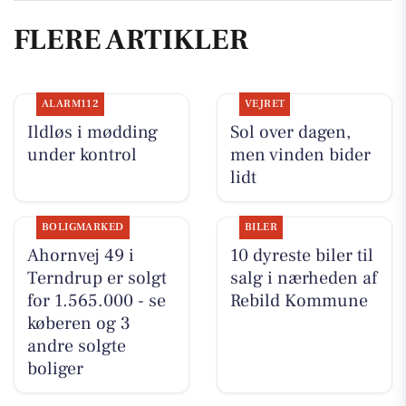
FLERE ARTIKLER
ALARM112
VEJRET
Ildløs i mødding
Sol over dagen,
under kontrol
men vinden bider
lidt
BOLIGMARKED
BILER
Ahornvej 49 i
10 dyreste biler til
Terndrup er solgt
salg i nærheden af
for 1.565.000 - se
Rebild Kommune
køberen og 3
andre solgte
boliger