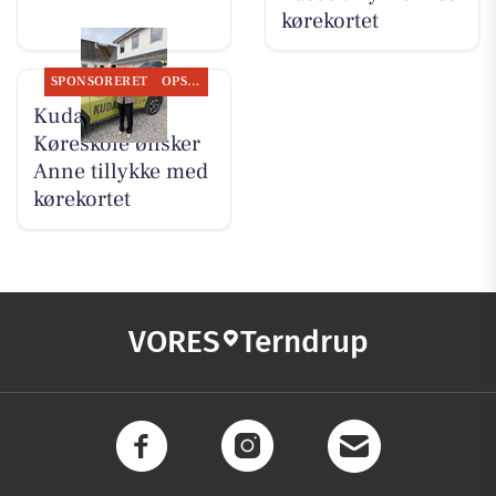
kørekortet
SPONSORERET
OPSLAGSTAVLEN
Kudahls
Køreskole ønsker
Anne tillykke med
kørekortet
VORES
Terndrup