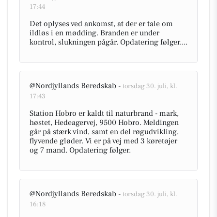
17:44
Det oplyses ved ankomst, at der er tale om
ildløs i en mødding. Branden er under
kontrol, slukningen pågår. Opdatering følger....
@Nordjyllands Beredskab -
torsdag 30. juli, kl.
17:43
Station Hobro er kaldt til naturbrand - mark,
høstet, Hedeagervej, 9500 Hobro. Meldingen
går på stærk vind, samt en del røgudvikling,
flyvende gløder. Vi er på vej med 3 køretøjer
og 7 mand. Opdatering følger.
@Nordjyllands Beredskab -
torsdag 30. juli, kl.
16:18