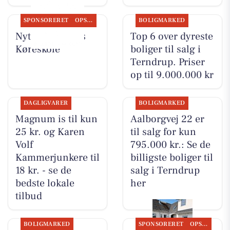
SPONSORERET
OPSLAGSTAVLEN
BOLIGMARKED
Nyt fra Kudahls
Top 6 over dyreste
Køreskole
boliger til salg i
Terndrup. Priser
op til 9.000.000 kr
DAGLIGVARER
BOLIGMARKED
Magnum is til kun
Aalborgvej 22 er
25 kr. og Karen
til salg for kun
Volf
795.000 kr.: Se de
Kammerjunkere til
billigste boliger til
18 kr. - se de
salg i Terndrup
bedste lokale
her
tilbud
BOLIGMARKED
SPONSORERET
OPSLAGSTAVLEN