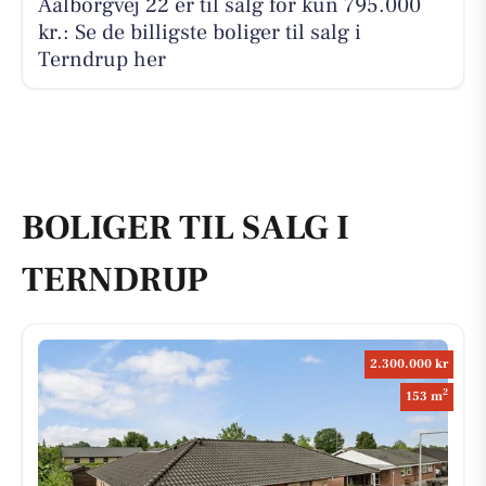
Aalborgvej 22 er til salg for kun 795.000
kr.: Se de billigste boliger til salg i
Terndrup her
BOLIGER TIL SALG I
TERNDRUP
2.300.000 kr
2
153 m