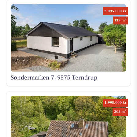
2.095.000 kr
2
132 m
Søndermarken 7, 9575 Terndrup
1.998.000 kr
2
202 m