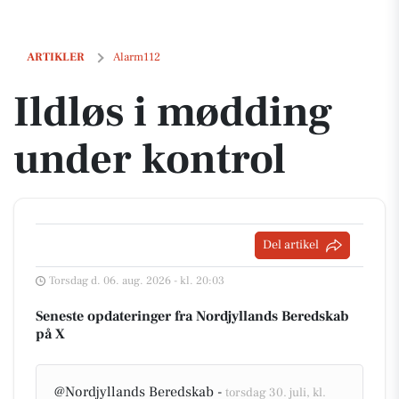
Ildløs i mødding under kontrol
ARTIKLER
Alarm112
Ildløs i mødding
under kontrol
Del artikel
Torsdag d. 06. aug. 2026 - kl. 20:03
Seneste opdateringer fra Nordjyllands Beredskab
på X
@Nordjyllands Beredskab -
torsdag 30. juli, kl.