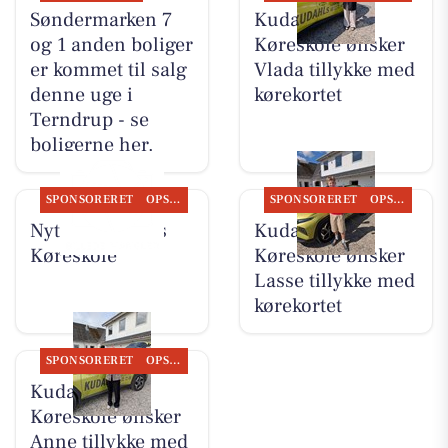
Søndermarken 7
Kudahls
og 1 anden boliger
Køreskole ønsker
er kommet til salg
Vlada tillykke med
denne uge i
kørekortet
Terndrup - se
boligerne her.
SPONSORERET
OPSLAGSTAVLEN
SPONSORERET
OPSLAGSTAVLEN
Nyt fra Kudahls
Kudahls
Køreskole
Køreskole ønsker
Lasse tillykke med
kørekortet
SPONSORERET
OPSLAGSTAVLEN
Kudahls
Køreskole ønsker
Anne tillykke med