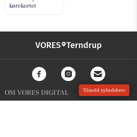
kørekortet
VORES
Terndrup
Tilmeld nyhedsbrev
OM VORES DIGITAL
Om os
For annoncører
Vilkår og Privatlivspolitik
Kontakt VORES Digital