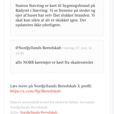
Station Støvring er kørt til bygningsbrand på
Rådyret i Støvring. Vi er fremme på stedet og
ejer af huset har selv fået slukket branden. Vi
skal kun sikre at alt er skukket igen. Der
opdateres ikke yderligere.
@Nordjyllands Beredskab -
lørdag 27. juni, kl.
14:43
alle NOBR køretøjer er kørt fra skadesstedet
Læs mere på Nordjyllands Beredskab X profil:
https://x.com/NjylBeredskab
Data er automatisk hentet fra eksterne kilder, herunder
Nordjyllands Beredskab.
Kilde:
Nordjyllands Beredskab