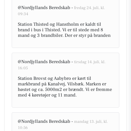
@Nordjyllands Beredskab -
fredag 24. juli, kl.
09:34
Station Thisted og Hanstholm er kaldt til
brand i bus i Thisted. Vi er til stede med 8
mand og 3 brandbiler. Der er styr på branden
@Nordjyllands Beredskab -
tirsdag 14. juli, kl.
16:05
Station Brovst og Aabybro er kørt til
markbrand på Kanalvej, Vilsbæk. Marken er
høstet og ca. 5000m2 er brændt. Vi er fremme
med 4 køretøjer og 11 mand.
@Nordjyllands Beredskab -
mandag 13. juli, kl.
10:56