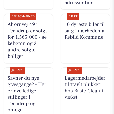
adresser her
BOLIGMARKED
BILER
Ahornvej 49 i
10 dyreste biler til
Terndrup er solgt
salg i nærheden af
for 1.565.000 - se
Rebild Kommune
køberen og 3
andre solgte
boliger
JOBNYT
JOBNYT
Savner du nye
Lagermedarbejder
græsgange? - Her
til travlt plukkeri
er nye ledige
hos Basic Clean i
stillinger i
vækst
Terndrup og
omegn