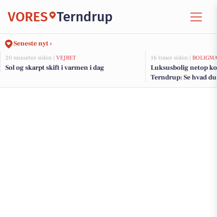
VORES
Terndrup
Seneste nyt ›
20 minutter siden |
VEJRET
16 timer siden |
BOLIGM
Sol og skarpt skift i varmen i dag
Luksusbolig netop kom
Terndrup: Se hvad du 
Terndrups dyreste ad