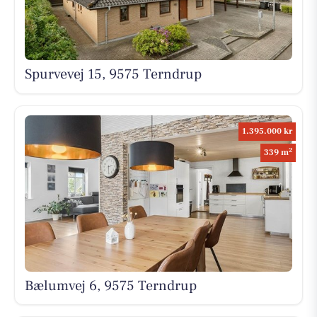
Spurvevej 15, 9575 Terndrup
1.395.000 kr
2
339 m
Bælumvej 6, 9575 Terndrup