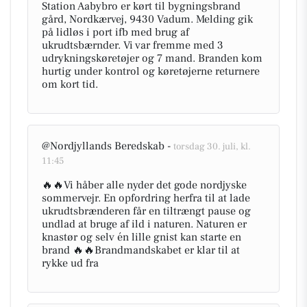
Station Aabybro er kørt til bygningsbrand
gård, Nordkærvej, 9430 Vadum. Melding gik
på lidløs i port ifb med brug af
ukrudtsbærnder. Vi var fremme med 3
udrykningskøretøjer og 7 mand. Branden kom
hurtig under kontrol og køretøjerne returnere
om kort tid.
@Nordjyllands Beredskab -
torsdag 30. juli, kl.
11:45
🔥🔥Vi håber alle nyder det gode nordjyske
sommervejr. En opfordring herfra til at lade
ukrudtsbrænderen får en tiltrængt pause og
undlad at bruge af ild i naturen. Naturen er
knastør og selv én lille gnist kan starte en
brand 🔥🔥Brandmandskabet er klar til at
rykke ud fra