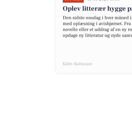
Oplev litterær hygge p
Den sidste onsdag i hver måned in
med oplæsning i avishjørnet. Fra k
novelle eller et uddrag af en ny 
opdage ny litteratur og nyde sa
Kilde: Kultunaut