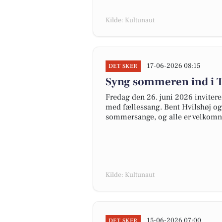
Kilde: Kultunaut
17-06-2026 08:15
DET SKER
Syng sommeren ind i 
Fredag den 26. juni 2026 inviter
med fællessang. Bent Hvilshøj og
sommersange, og alle er velkomne 
Kilde: Kultunaut
15-06-2026 07:00
DET SKER