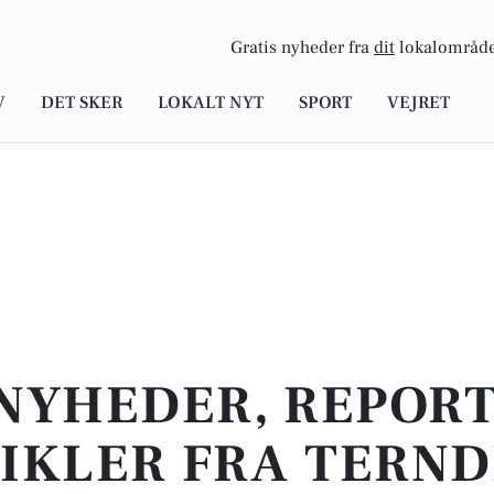
Gratis nyheder fra
dit
lokalområde
V
DET SKER
LOKALT NYT
SPORT
VEJRET
NYHEDER, REPOR
IKLER FRA TERN