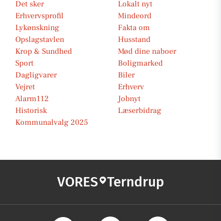
Det sker
Lokalt nyt
Erhvervsprofil
Mindeord
Lykønskning
Fakta om
Opslagstavlen
Husstand
Krop & Sundhed
Mød dine naboer
Sport
Boligmarked
Dagligvarer
Biler
Vejret
Erhverv
Alarm112
Jobnyt
Historisk
Læserbidrag
Kommunalvalg 2025
VORES
Terndrup