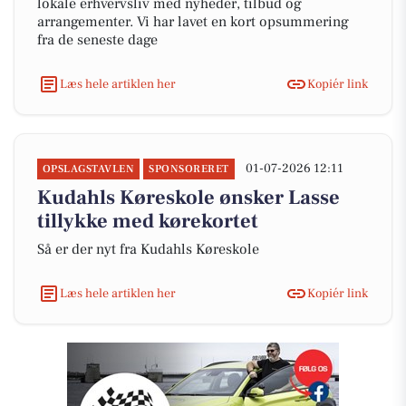
lokale erhvervsliv med nyheder, tilbud og
arrangementer. Vi har lavet en kort opsummering
fra de seneste dage
Læs hele artiklen her
Kopiér link
01-07-2026 12:11
OPSLAGSTAVLEN
SPONSORERET
Kudahls Køreskole ønsker Lasse
tillykke med kørekortet
Så er der nyt fra Kudahls Køreskole
Læs hele artiklen her
Kopiér link