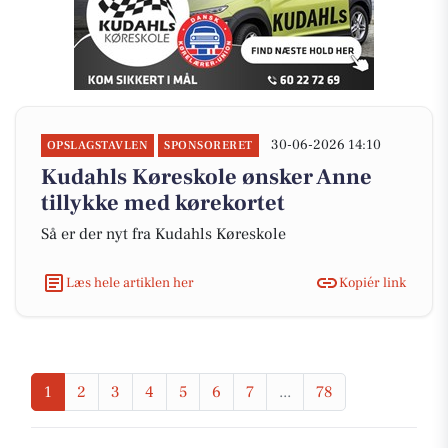
30-06-2026 14:10
OPSLAGSTAVLEN
SPONSORERET
Kudahls Køreskole ønsker Anne
tillykke med kørekortet
Så er der nyt fra Kudahls Køreskole
Læs hele artiklen her
Kopiér link
1
2
3
4
5
6
7
...
78