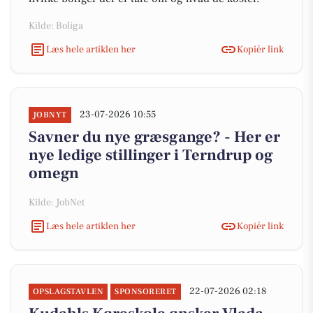
Kilde: Boliga
Læs hele artiklen her
Kopiér link
23-07-2026 10:55
JOBNYT
Savner du nye græsgange? - Her er
nye ledige stillinger i Terndrup og
omegn
Kilde: JobNet
Læs hele artiklen her
Kopiér link
22-07-2026 02:18
OPSLAGSTAVLEN
SPONSORERET